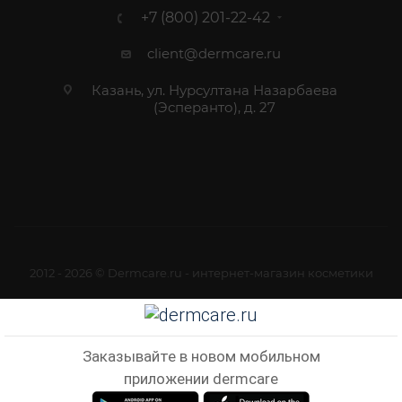
+7 (800) 201-22-42
client@dermcare.ru
Казань, ул. Нурсултана Назарбаева
(Эсперанто), д. 27
2012 - 2026 © Dermcare.ru - интернет-магазин косметики
Заказывайте в новом мобильном
приложении dermcare