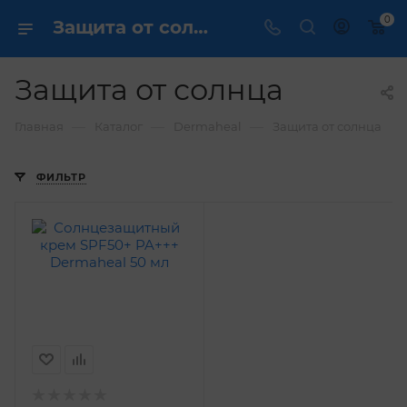
0
Защита от солнца Dermaheal профессиональная косметика Кореи / dermcare.ru
Защита от солнца
—
—
—
Главная
Каталог
Dermaheal
Защита от солнца
ФИЛЬТР