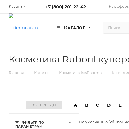
+7 (800) 201-22-42
Как оформ
Казань
КАТАЛОГ
Косметика Ruboril купер
—
—
—
Главная
Каталог
Косметика IsisPharma
Косметик
A
B
C
D
E
ВСЕ БРЕНДЫ
По умолчанию (убывани
ФИЛЬТР ПО
ПАРАМЕТРАМ