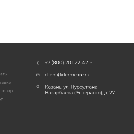
+7 (800) 201-22-42
латы
client@dermcare.ru
тавки
Казань, ул. Нурсултана
 товар
Назарбаева (Эсперанто), д. 27
ет