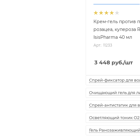
Крем-гель против 
розацеа, купероза 
IsisPharma 40 мл
Арт.: 11233
3 448
руб.
/шт
Спрей-фиксатор для воло
Очищающий гель для лиц
Спрей-антистатик для вол
Осветляющий тоник O2 
Гель Ранозаживляющий "