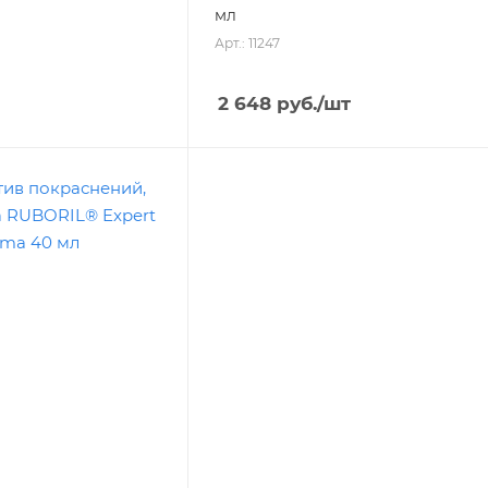
мл
Арт.: 11247
2 648
руб.
/шт