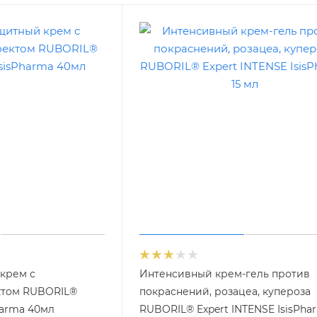
крем с
Интенсивный крем-гель против
том RUBORIL®
покраснений, розацеа, купероза
harma 40мл
RUBORIL® Expert INTENSE IsisPha