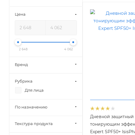
Цена
2 648
4 062
Бренд
Рубрика
Для лица
По назначению
Дневной защитный 
Текстура продукта
тонирующим эффек
Expert SPF50+ IsisP