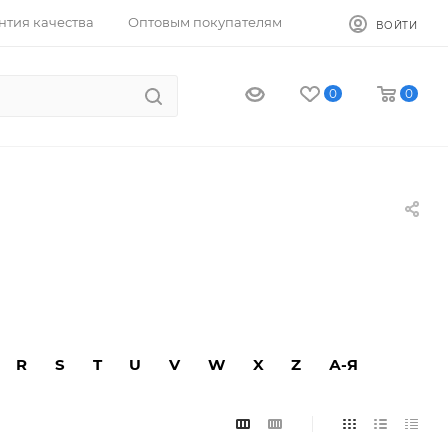
нтия качества
Оптовым покупателям
ВОЙТИ
0
0
R
S
T
U
V
W
X
Z
А-Я