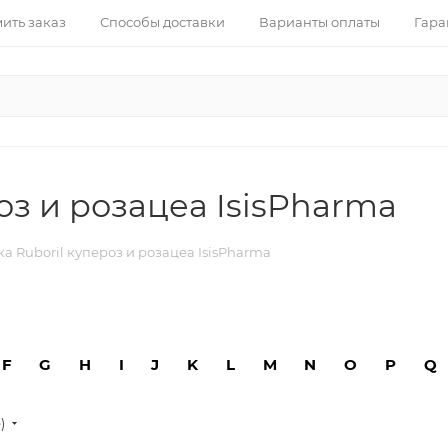
ить заказ
Способы доставки
Варианты оплаты
Гара
оз и розацеа IsisPharma
а Ruboril купероз и розацеа IsisPharma
F
G
H
I
J
K
L
M
N
O
P
Q
е)