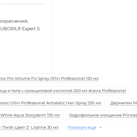
покраснений,
RUBORIL® Expert S
с Pro Volume Fix Spray Ollin Professional 150 мл
а и тела с салициловой кислотой 200 мл Aravia Professional
ос Ollin Professional Antistatic Hair Spray 250 мл
Дермапен M
White Aqua Storyderm 150 мл
Гидрофильное очищение Princess
ЛитА-Цвет-2" Litaline 30 мл
Показать еще