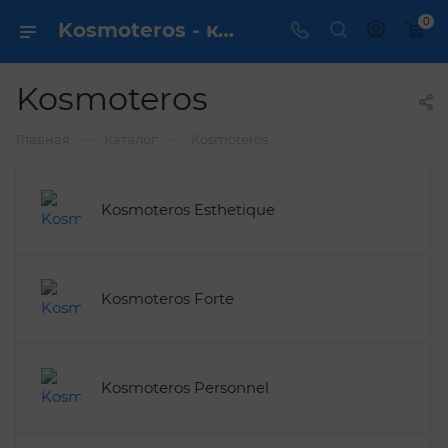
0
Kosmoteros - купить в интернет магазине ✔️ по выгодной цене
Kosmoteros
—
—
Главная
Каталог
Kosmoteros
Kosmoteros Esthetique
Kosmoteros Forte
Kosmoteros Personnel