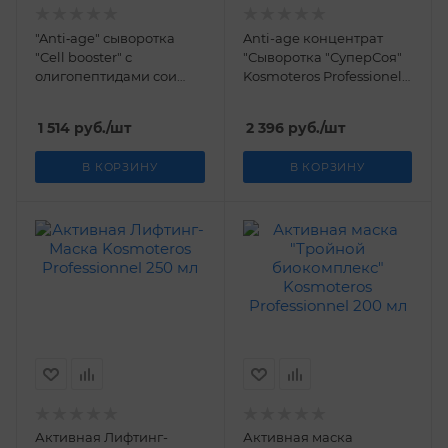
"Anti‐age" сыворотка
Anti-age концентрат
"Cell booster" с
"Сыворотка "СуперСоя"
олигопептидами сои
Kosmoteros Professionel
Kosmoteros Personnel 5*3
30 мл
мл
1 514
руб.
/шт
2 396
руб.
/шт
В КОРЗИНУ
В КОРЗИНУ
Активная Лифтинг-
Активная маска