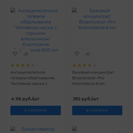
Антицелюлитное
Базовый концентрат
гелевое обертывание
Bioactivator–Pro
"Активная маска с
Kosmoteros 6 мл
горьким апельсином"
Kosmoteros Professionel
4 116
руб.
/шт
392
руб.
/шт
800 мл
В КОРЗИНУ
В КОРЗИНУ