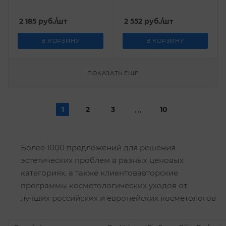
Kosmoteros Professionel
Personnel 30 мл
200 мл
2 185
руб.
/шт
2 552
руб.
/шт
В КОРЗИНУ
В КОРЗИНУ
ПОКАЗАТЬ ЕЩЕ
1
2
3
10
Более 1000 предложений для решения
эстетических проблем в разных ценовых
категориях, а также клиентовавторские
программы косметологических уходов от
лучших российских и европейских косметологов