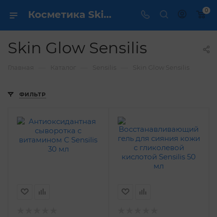
0
Косметика Skin Glow Sensilis - купить в интернет магазине ✔️ по выгодной цене
Skin Glow Sensilis
—
—
—
Главная
Каталог
Sensilis
Skin Glow Sensilis
ФИЛЬТР