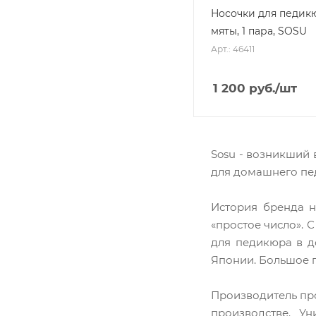
Носочки для педик
мяты, 1 пара, SOSU
Арт.: 46411
1 200
руб.
/шт
Sosu - возникший 
для домашнего пе
История бренда н
«простое число». 
для педикюра в д
Японии. Большое п
Производитель пр
производстве. У