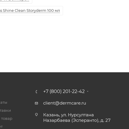
 Shine Clean Storyderm 100 мл
+7 (800) 201-22-42
латы
client@dermcare.ru
тавки
Казань, ул. Нурсултана
 товар
Назарбаева (Эсперанто), д. 27
ет