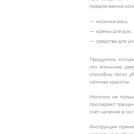
предлагаемой кос
носочки sosu;
кремы для рук;
средства для ух
Продуктом, которы
что японские дев
способны легко у
салонах красоты.
Носочки не тольк
пропадают трещины
счет наличия в со
Инструкция приме