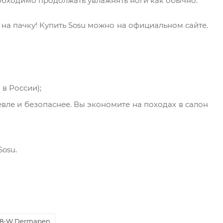
еобходимо продолжать увлажнять ноги как обычно.
 на пачку! Купить Sosu можно на официальном сайте.
 в России);
вле и безопаснее. Вы экономите на походах в салон
osu.
8-W Dermapen