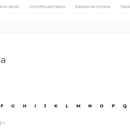
ить заказ
Способы доставки
Варианты оплаты
Гара
ка
F
G
H
I
J
K
L
M
N
O
P
Q
е)