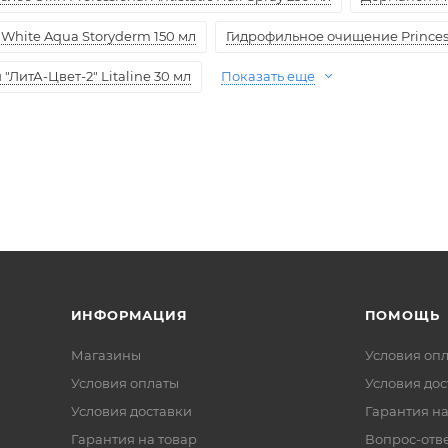
White Aqua Storyderm 150 мл
Гидрофильное очищение Princess
ЛитА-Цвет-2" Litaline 30 мл
Показать еще
ИНФОРМАЦИЯ
ПОМОЩЬ
Магазины
Условия оп
Условия оплаты
Условия дос
Условия доставки
Гарантия на
Гарантия на товар
Вопрос-отв