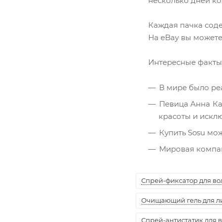
несколько дней ко
Каждая пачка соде
На eBay вы можете 
Интересные факты
В мире было реа
Певица Анна Ка
красоты и искл
Купить Sosu мож
Мировая компан
Спрей-фиксатор для воло
Очищающий гель для лиц
Спрей-антистатик для вол