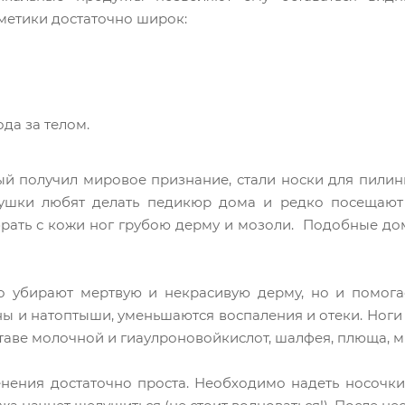
метики достаточно широк:
ода за телом.
й получил мировое признание, стали носки для пилинг
ушки любят делать педикюр дома и редко посещают 
брать с кожи ног грубою дерму и мозоли. Подобные д
о убирают мертвую и некрасивую дерму, но и помога
 и натоптыши, уменьшаются воспаления и отеки. Ноги с
ставе молочной и гиаулроновойкислот, шалфея, плюща, 
нения достаточно проста. Необходимо надеть носочки 