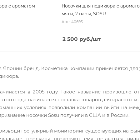
юра с ароматом
Носочки для педикюра с аромат
мяты, 2 пары, SOSU
Арт.: 40693
2 500
руб.
/шт
в Японии бренд. Косметика компании применяется для у
дикюра.
ачинается в 2005 году. Такое название произошло от
С этого года начинается поставка товаров для красоты 
омашних условиях позволили компании выйти на межд
ризнание носочки Sosu получили в США и в России.
оизводит регулярный мониторинг существующих на рынк
никальные продукты позволяют ему оставаться вид