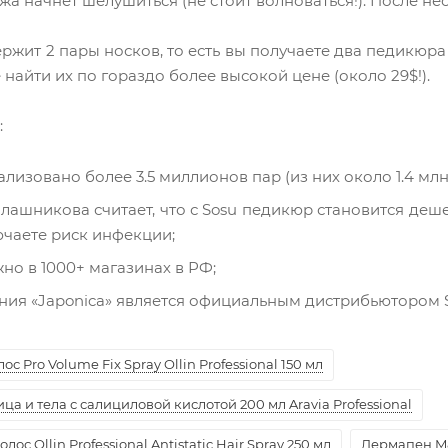
жа начнет шелушиться (не стоит волноваться!). После н
ржит 2 пары носков, то есть вы получаете два педикюра
найти их по гораздо более высокой цене (около 29$!).
:
лизовано более 3.5 миллионов пар (из них около 1.4 млн
лашникова считает, что с Sosu педикюр становится деше
ючаете риск инфекции;
но в 1000+ магазинах в РФ;
ия «Japonica» является официальным дистрибьютором S
с Pro Volume Fix Spray Ollin Professional 150 мл
а и тела с салициловой кислотой 200 мл Aravia Professional
ос Ollin Professional Antistatic Hair Spray 250 мл
Дермапен M