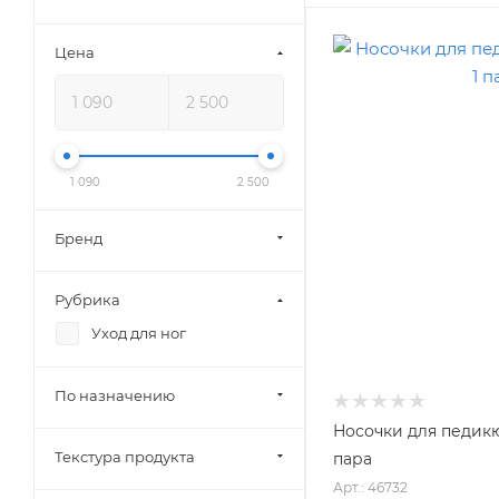
Цена
1 090
2 500
Бренд
Рубрика
Уход для ног
По назначению
Носочки для педикю
Текстура продукта
пара
Арт.: 46732