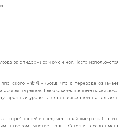
ом
хода за эпидермисом рук и ног. Часто используется
 японского «素数» (Sosū), что в переводе означает
и здоровья на рынок. Высококачественные носки Sosu
ународный уровень и стать известной не только в
е потребностей и внедряет новейшие разработки в
ным игроком многие годы. Сегодня ассортимент