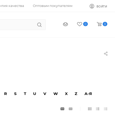
нтия качества
Оптовым покупателям
ВОЙТИ
0
0
R
S
T
U
V
W
X
Z
А-Я