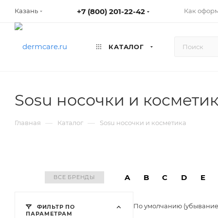
+7 (800) 201-22-42
Как оформ
Казань
КАТАЛОГ
Sosu носочки и космети
—
—
Главная
Каталог
Sosu носочки и косметика
A
B
C
D
E
ВСЕ БРЕНДЫ
По умолчанию (убывани
ФИЛЬТР ПО
ПАРАМЕТРАМ